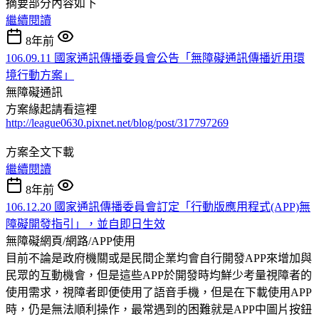
摘要部分內容如下
繼續閱讀
8年前
106.09.11 國家通訊傳播委員會公告「無障礙通訊傳播近用環
境行動方案」
無障礙通訊
方案緣起請看這裡
http://league0630.pixnet.net/blog/post/317797269
方案全文下載
繼續閱讀
8年前
106.12.20 國家通訊傳播委員會訂定「行動版應用程式(APP)無
障礙開發指引」，並自即日生效
無障礙網頁/網路/APP使用
目前不論是政府機關或是民間企業均會自行開發APP來增加與
民眾的互動機會，但是這些APP於開發時均鮮少考量視障者的
使用需求，視障者即便使用了語音手機，但是在下載使用APP
時，仍是無法順利操作，最常遇到的困難就是APP中圖片按鈕