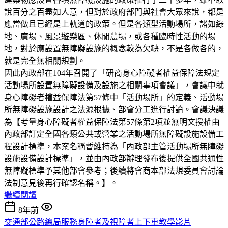
說百分之百盡如人意，但對於政府部門與社會大眾來說，都是
應當做且已經是上軌道的政策。但是各類型活動場所，諸如綠
地、廣場、風景遊樂區、休閒農場，或各種臨時性活動的場
地，對於應設置無障礙設施的概念較為欠缺，不是各做各的，
就是完全無相關規劃。
因此內政部在104年召開了「研商身心障礙者權益保障法規定
活動場所設置無障礙設備及設施之相關事項會議」，會議中就
身心障礙者權益保障法第57條中「活動場所」的定義、活動場
所無障礙設施設計之法源根據、部會分工進行討論。會議決議
為【考量身心障礙者權益保障法第57條第2項並無明文授權由
內政部訂定全國各類公共或營業之活動場所無障礙設施設備工
程設計標準，本案名稱暫維持為「內政部主管活動場所無障礙
設施設備設計標準」，並由內政部辦理發布後提供全國共通性
無障礙標準予其他部會參考；後續將會商本部法規委員會討論
法制意見後再行確認名稱。】。
繼續閱讀
8年前
交通部公路總局服務身障者及視障者上下車教學影片