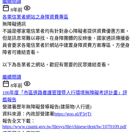
繼續閱讀
8年前
各電信業者網站之身障資費專區
無障礙通訊
不論是哪家電信業者均有針對身心障礙者提供資費優惠方案，
但是訊息常難以尋找，在身障團體的反映後，國家通訊傳播委
員會要求各電信業者於網站中建置身障資費方案專區，方便身
障者可連結查看。
以下為各業者之網站，歡迎有需要的民眾連結查看。
繼續閱讀
8年前
106年度「市區道路養護管理暨人行環境無障礙考評計畫」評
鑑報告
營建署歷年無障礙督導報告(建築物/人行道)
資料來源：內政部營建署
https://goo.gl/P3rjTt
報告全文下載：
https://www.cpami.gov.tw/filesys/file/chinese/dept/lw/1070109.pdf