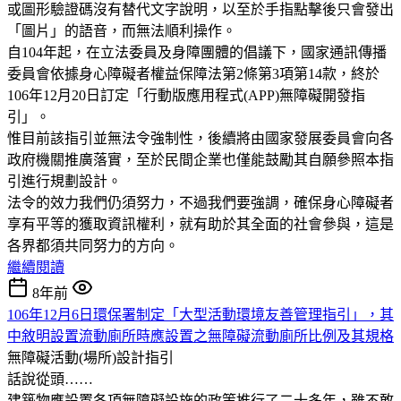
或圖形驗證碼沒有替代文字說明，以至於手指點擊後只會發出
「圖片」的語音，而無法順利操作。
自104年起，在立法委員及身障團體的倡議下，國家通訊傳播
委員會依據身心障礙者權益保障法第2條第3項第14款，終於
106年12月20日訂定「行動版應用程式(APP)無障礙開發指
引」。
惟目前該指引並無法令強制性，後續將由國家發展委員會向各
政府機關推廣落實，至於民間企業也僅能鼓勵其自願參照本指
引進行規劃設計。
法令的效力我們仍須努力，不過我們要強調，確保身心障礙者
享有平等的獲取資訊權利，就有助於其全面的社會參與，這是
各界都須共同努力的方向。
繼續閱讀
8年前
106年12月6日環保署制定「大型活動環境友善管理指引」，其
中敘明設置流動廁所時應設置之無障礙流動廁所比例及其規格
無障礙活動(場所)設計指引
話說從頭……
建築物應設置各項無障礙設施的政策推行了二十多年，雖不敢