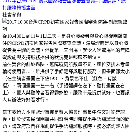
2017年台灣CRPD初次國家報告國際審查會議–手語翻譯、聽
打服務轉播畫面
社會參與
從10月30日到11月1日三天，是身心障礙者與身心障礙團體關
注的CRPD初次國家報告國際審查會議，這場理應是以身心障
礙者為主體的會議，但從第一天開場，就令人吃驚場地的無障
礙設施與支持服務提供的狀況竟是那麼不到位。
前往舞台的斜坡過陡、無障礙廁所數量不足、座位安排未考量
輪椅使用者…，雖提供了手語翻譯與聽打服務，但畫面卻太小
（在主講者畫面左下佔1/9）、背景色不佳（紅色、有皺
褶）、兩個畫面一左一右（手語翻譯在左下、聽打畫面在右
上），聾人與聽障者看得霧煞煞，服務不是提供就好，也要讓
人有辦法好好看才行。
當下我們與本聯盟理事抑是聾人協會理事長牛暄文討論確認
後，即於發表民間團體共同聲明時即時提出手語翻譯畫面的問
題，請政府部門在規劃提供手語翻譯服務時，務必諮詢聾人團