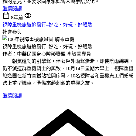
體的意見，並要求國家承認聾人與手語文化。
繼續閱讀
8年前
視障重機旅遊追風行–好吃、好玩、好體驗
社會參與
視障重機旅遊追風行–好吃、好玩、好體驗
作者：中華民國身心障礙聯盟 李敏萱專員
朝氣蓬勃的引擎聲，伴著戶外雨聲澌澌，即使陰雨綿綿，
仍不減這群重機騎士的興致，10月14日星期六早上，視障重機
旅遊團在新竹高鐵站拉開序幕，10名視障者和重機志工們紛紛
跨上重型機車，準備來趟刺激的重機之旅。
繼續閱讀