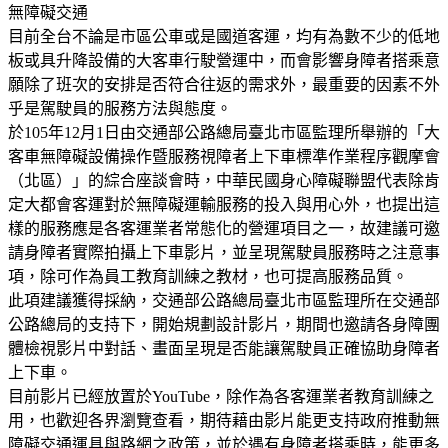
無障礙交通
目前全台不論是市區公車或是國道客運，均有為數不少的低地
板或具升降設備的大客車行駛營運中，而會影響身障者搭乘意
願除了班次的安排是否符合往返的需求外，最重要的因素不外
乎是駕駛員的服務方法與態度。
於105年12月1日由交通部公路總局臺北市區監理所舉辦的「大
客車無障礙設備操作暨服務視障者上下車標準作業程序觀摩會
（北區）」的綜合座談會時，中華民國身心障礙聯盟代表除肯
定大都會客運對於無障礙運輸服務的投入與用心外，也提出這
樣的服務應是各客運業者常態化的營運項目之一，故建議可邀
請身障者實際拍攝上下車影片，並呈現駕駛員服務時之注意事
項，除可作為員工教育訓練之教材，也可提高服務品質。
此項建議獲得採納，交通部公路總局臺北市區監理所在交通部
公路總局的支持下，開始規劃設計影片，期間也邀請各身障團
體檢視影片中對話、畫面呈現是否能讓駕駛員正確協助身障者
上下車。
目前影片已經放置於YouTube，除作為各客運業者教育訓練之
用，也歡迎各界瀏覽查看，期待藉由影片能更支持政府推動無
障礙交通運具與路網之政策，並於遇有身障者搭乘時，能更多