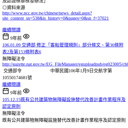
及認證標章核發辦法」
◎資料來源
http://www.ncc.gov.tw/chinese/news_detail.aspx?
site_content_sn=538&is_history=0&pages=0&sn_f=37021
繼續閱讀
9年前
106.01.09 交通部 修正「客船管理規則」部分條文、第36條附
表2及第153條附表6
無障礙法令
http://gazette.nat.gov.tw/EG_FileManager/eguploadpub/eg023005/c
交通部令 中華民國106年1月9日交航字第
10550174681號
繼續閱讀
9年前
105.12.15既有公共建築物無障礙設施替代改善計畫作業程序及
認定原則
無障礙法令
既有公共建築物無障礙設施替代改善計畫作業程序及認定原則