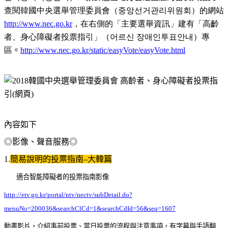
查閱韓國中央選舉管理委員會（
중앙선거관리위원회
）的網站
http://www.nec.go.kr
，在右側的「主要選舉資訊」建有「高齡
者、身心障礙者投票指引」（
어르신
장애인투표안내
）專
區
。
http://www.nec.go.kr/static/easyVote/easyVote.html
內容如下
◎影像、聲音服務
◎
1.
簡易說明的投票指南–大韓篇
適合智能障礙者的投票指南影像
http://etv.go.kr/portal/ntv/nectv/subDetail.do?
menuNo=200036&searchClCd=1&searchCdId=56&seq=1607
動畫影片，介紹事前投票、當日投票的流程與注意事項，有字幕與手語翻