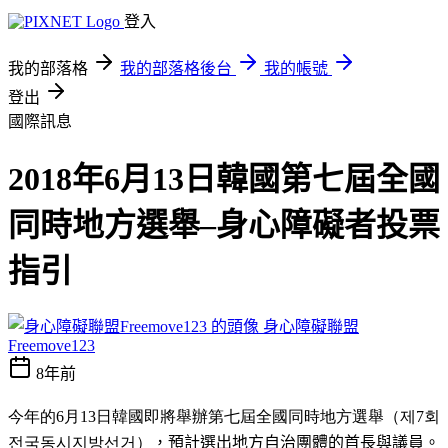
登入
我的部落格
我的部落格後台
我的帳號
登出
國際訊息
2018年6月13日韓國第七屆全國
同時地方選舉–身心障礙者投票
指引
身心障礙聯盟
Freemove123
8年前
今年的
6
月
13
日韓國即將舉辦第七屆全國同時地方選舉（
제
7
회
전국동시지방선거
）
，預計選出地方自治團體的首長與議員。