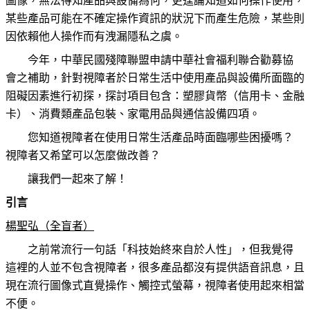
圖像，無法得知產品與設備為何，更遑論知道如何操作使用，
某些產品可能在不確定操作資訊的狀況下而產生危險，某些則
因依賴他人操作而有洩漏隱私之虞。
今年，中華民國殘障聯盟申請中華社會福利
聯合勸募
協
會之補助，針對視障者於日常生活中使用產品與設備所面臨的
阻礙因素進行初探，探討項目包含：塑膠貨幣（信用卡、金融
卡）、消費類產品包裝、家電用品與通信設備四項。
您知道視障者在使用日常生活產品時面臨哪些困擾嗎？
視障者又希望可以怎麼做改善？
讓我們一起來了解！
引言
楊聖弘（全盲者）
之前常流行一句話「科技始終來自於人性」，但我覺得
這裡的人並不包含視障者，很多產品都沒有提供語音訊息，且
現在流行圖像式直覺操作、觸控式螢幕，視障者使用起來相當
不便。