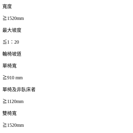
寬度
≧1520mm
最大坡度
≦1：20
輪椅坡道
單椅寬
≧910 mm
單椅及非臥床者
≧1120mm
雙椅寬
≧1520mm