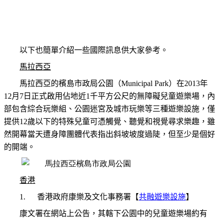
以下也簡單介紹一些國際訊息供大家參考。
馬拉西亞
馬拉西亞的檳島市政局公園（
Municipal Park
）在2013年
12月7日正式啟用佔地近1千平方公尺的無障礙兒童遊樂場，內
部包含綜合玩樂組、公園迷宮及城市玩樂等三種遊樂設施，僅
提供12歲以下的特殊兒童可憑觸覺、聽覺和視覺尋求樂趣，雖
然開幕當天遭身障團體代表指出斜坡坡度過陡，但至少是個好
的開端。
香港
1.
香港政府康樂及文化事務署【
共融遊樂設施
】
康文署在網站上公告，其轄下公園中的兒童遊樂場約有