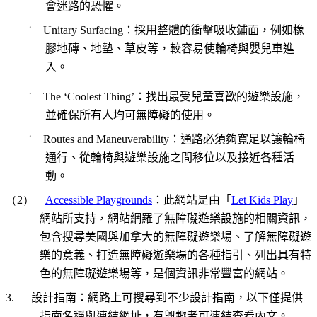
會迷路的恐懼。
˙
Unitary Surfacing
：採用整體的衝擊吸收鋪面，例如橡
膠地磚、地墊、草皮等，較容易使輪椅與嬰兒車進
入。
˙
The ‘Coolest Thing’
：找出最受兒童喜歡的遊樂設施，
並確保所有人均可無障礙的使用。
˙
Routes and Maneuverability
：通路必須夠寬足以讓輪椅
通行、從輪椅與遊樂設施之間移位以及接近各種活
動。
（2）
Accessible Playgrounds
：此網站是由「
Let Kids Play
」
網站所支持，網站網羅了無障礙遊樂設施的相關資訊，
包含搜尋美國與加拿大的無障礙遊樂場、了解無障礙遊
樂的意義、打造無障礙遊樂場的各種指引、列出具有特
色的無障礙遊樂場等，是個資訊非常豐富的網站。
3.
設計指南：網路上可搜尋到不少設計指南，以下僅提供
指南名稱與連結網址，有興趣者可連結查看內文。