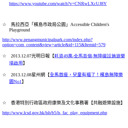
https://www.youtube.com/watch?v=CNRwLXcUJ8Y
☆
馬拉西亞「檳島市政局公園」Accessible Children's
Playground
http://www.penangmunicipalpark.com/index.php?
option=com_content&view=article&id=115&Itemid=579
☆
2013.12.07
光明日報【
耗資49萬‧全馬首個‧無障礙設施遊樂
場啟用
】
☆
2013.12.08
星州網【
全馬首座，兒童有福了！檳島無障樂
園No1
】
☆
香港特別行政區政府康樂及文化事務署【共融遊樂設施】
http://www.lcsd.gov.hk/lsb/b5/ls_fac_play_equipment.php