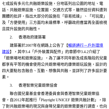
七成設有多元化共融遊樂設施，分地區列出公園的地址、電
話、共融遊樂設施、位置圖、交通方式等，雖然這份資料遭到
團體的批評，指出大部分的設施在「容易抵達」、「可玩度」
及「方便使用」三方面均未達標準，呼籲政府應當再全面檢視
且提升設施的共融性。
2.
香港政府建築署
建築署於2007年在網路上公告了【
暢道通行－戶外環境
建設
】，其中3.4「戶外裝置與配件」的章節中
3.4.2
介紹了
「遊樂場地和遊樂設施」，為了讓不同年齡及成長階段的兒童
都享有平等的機會使用公共遊樂場地的康樂遊玩設施，設計的
四大要點包含融合、互動、想像與共融，並詳列了許多設計要
素。
3.
香港智樂兒童遊樂協會
聯合國兒童基金會香港委員會與香港智樂兒童遊樂協
會，自2012年起推行「Playright UNICEF 遊樂共融計劃」，除
了對共融遊樂場的現況與身障兒童的遊樂需要進行調查，也向