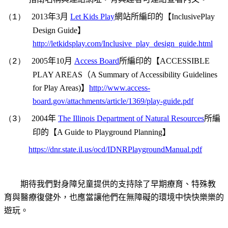
2013
年3月
Let Kids Play
網站所編印的【Inclusive
Play
（1）
Design Guide
】
http://letkidsplay.com/Inclusive_play_design_guide.html
2005
年10月
Access Board
所編印的【ACCESSIBLE
（2）
PLAY AREAS（A Summary of Accessibility Guidelines
for Play Areas
)
】
http://www.access-
board.gov/attachments/article/1369/play-guide.pdf
2004
年
The Illinois Department of Natural Resources
所編
（3）
印的【A Guide to Playground Planning】
https://dnr.state.il.us/ocd/IDNRPlaygroundManual.pdf
期待我們對身障兒童提供的支持除了早期療育、特殊教
育與醫療復健外，也應當讓他們在無障礙的環境中快快樂樂的
遊玩。