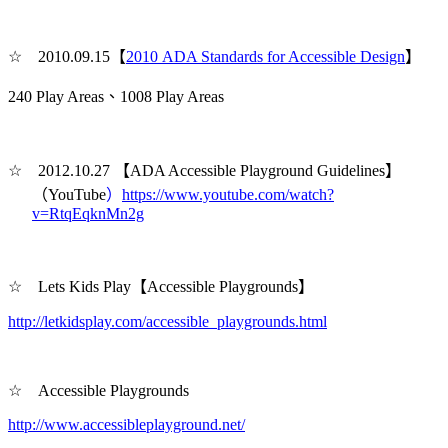
☆
2010.09.15
【
2010 ADA Standards for Accessible Design
】
240 Play Areas
、1008 Play Areas
☆
2012.10.27
【ADA Accessible Playground Guidelines】
（YouTube
）
https://www.youtube.com/watch?
v=RtqEqknMn2g
☆
Lets Kids Play
【Accessible Playgrounds】
http://letkidsplay.com/accessible_playgrounds.html
☆
Accessible Playgrounds
http://www.accessibleplayground.net/