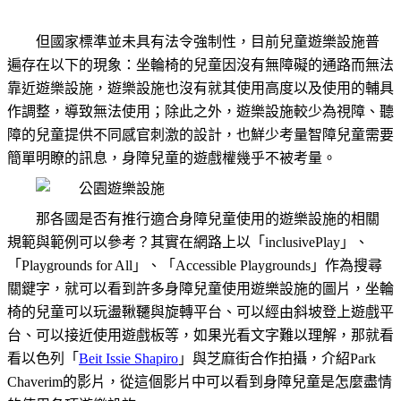
但國家標準並未具有法令強制性，目前兒童遊樂設施普
遍存在以下的現象：坐輪椅的兒童因沒有無障礙的通路而無法
靠近遊樂設施，遊樂設施也沒有就其使用高度以及使用的輔具
作調整，導致無法使用；除此之外，遊樂設施較少為視障、聽
障的兒童提供不同感官刺激的設計，也鮮少考量智障兒童需要
簡單明瞭的訊息，身障兒童的遊戲權幾乎不被考量。
那各國是否有推行適合身障兒童使用的遊樂設施的相關
規範與範例可以參考？其實在網路上以「
inclusive
Play
」、
「
Playgrounds for All
」、「Accessible Playgrounds」作為搜尋
關鍵字，就可以看到許多身障兒童使用遊樂設施的圖片，坐輪
椅的兒童可以玩盪鞦韆與旋轉平台、可以經由斜坡登上遊戲平
台、可以接近使用遊戲板等，如果光看文字難以理解，那就看
看以色列「
Beit Issie Shapiro
」與芝麻街合作拍攝，介紹Park
Chaverim的影片，從這個影片中可以看到身障兒童是怎麼盡情