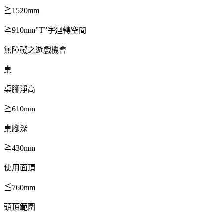
≧1520mm
≧910mm”T”字迴轉空間
無障礙之遊戲機會
桌
桌腳淨高
≧610mm
桌腳深
≧430mm
使用面頂
≦760mm
頭頂範圍