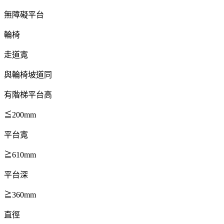
無障礙平台
輪椅
走道寬
與輪椅坡道同
有階梯平台高
≦200mm
平台寬
≧610mm
平台深
≧360mm
直徑