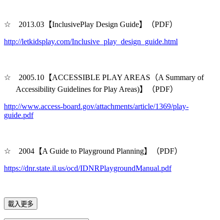
☆
2013.03
【Inclusive
Play Design Guide
】（PDF）
http://letkidsplay.com/Inclusive_play_design_guide.html
☆
2005.10
【ACCESSIBLE PLAY AREAS（A Summary of
Accessibility Guidelines
for Play Areas
)
】（PDF）
http://www.access-board.gov/attachments/article/1369/play-
guide.pdf
☆
2004
【A Guide to Playground Planning】（PDF）
https://dnr.state.il.us/ocd/IDNRPlaygroundManual.pdf
載入更多