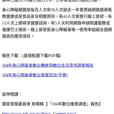
網率已由26.3%提升為35.2%，三年來增加8.9個百分點。
身心障礙網路族每百人次有59人次過去一年曾透過網路搜尋衛
教健康或是食品安全相關資訊，有43人次曾進行線上掛號，有
13人次上網尋求健康諮詢，有5人次利用網路申請照護服務或
復康巴士接送。線上掛號是身心障礙者唯一使用率超越全國網
路族的應用項目。
報告下載：
(直接點選下載PDF檔)
104
年身心障礙者數位機會與數位生活需求調查報告
104
年身心障礙者數位發展現況
(
手冊
)
延伸閱讀：
國家發展委員會 新聞稿【「104年數位機會調查」報告】
https://www.ndc.gov.tw/News_Content.aspx?