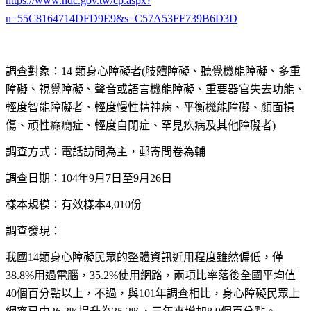
https://www.ndc.gov.tw/cp.aspx?
n=55C8164714DFD9E9&s=C57A53FF739B6D3D
調查對象：14 類身心障礙者(肢體障礙、聽覺機能障礙、多重
障礙、視覺障礙、聲音或語言機能障礙、重要器官失去功能、
輕度智能障礙者、輕度慢性精神病、平衡機能障礙、顏面損
傷、頑性癲癇症、輕度自閉症、罕見疾病及其他障礙者)
調查方式：電話訪問為主，郵寄問卷為輔
調查日期：104年9月7日至9月26日
樣本規模：有效樣本4,010份
調查發現：
我國14類身心障礙民眾的整體資訊近用程度雖然偏低，僅
38.8%用過電腦，35.2%使用網路，兩項比率落後全國平均值
40個百分點以上，不過，與101年調查相比，身心障礙民眾上